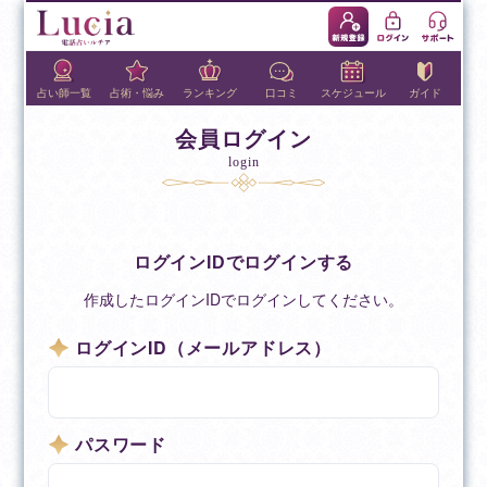
占い師一覧
占術・悩み
ランキング
口コミ
スケジュール
ガイド
会員ログイン
login
ログインIDでログインする
作成したログインIDでログインしてください。
ログインID（メールアドレス）
パスワード