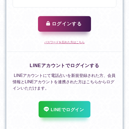
ログインする
パスワードを忘れた方はこちら
LINEアカウントでログインする
LINEアカウントにて電話占いを新規登録された方、会員
情報とLINEアカウントを連携された方はこちらからログ
インいただけます。
LINEでログイン