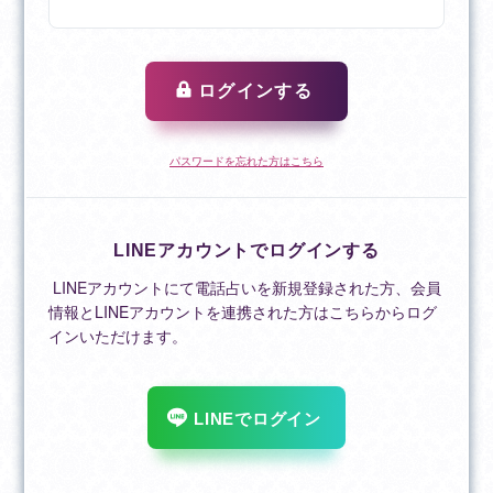
ログインする
パスワードを忘れた方はこちら
LINEアカウントでログインする
LINEアカウントにて電話占いを新規登録された方、会員
情報とLINEアカウントを連携された方はこちらからログ
インいただけます。
LINEでログイン