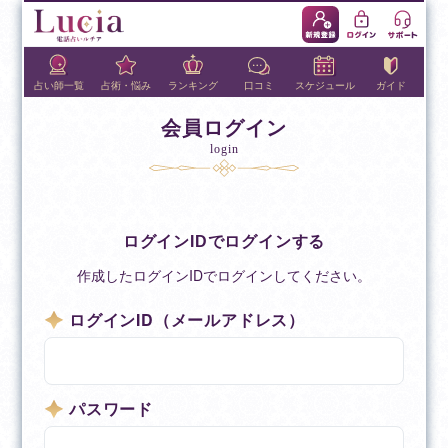
占い師一覧
占術・悩み
ランキング
口コミ
スケジュール
ガイド
会員ログイン
login
ログインIDでログインする
作成したログインIDでログインしてください。
ログインID（メールアドレス）
パスワード