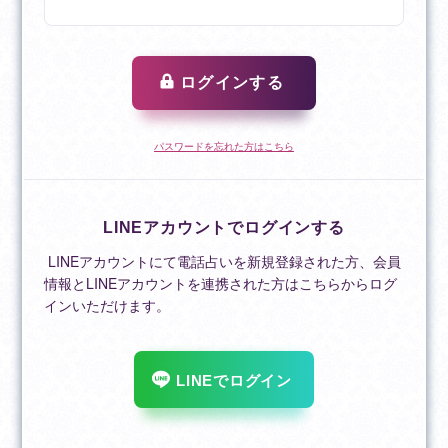
ログインする
パスワードを忘れた方はこちら
LINEアカウントでログインする
LINEアカウントにて電話占いを新規登録された方、会員
情報とLINEアカウントを連携された方はこちらからログ
インいただけます。
LINEでログイン