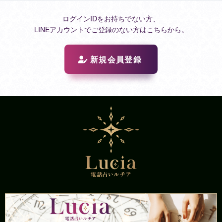
ログインIDをお持ちでない方、
LINEアカウントでご登録のない方はこちらから。
新規会員登録