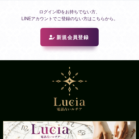
ログインIDをお持ちでない方、
LINEアカウントでご登録のない方はこちらから。
新規会員登録