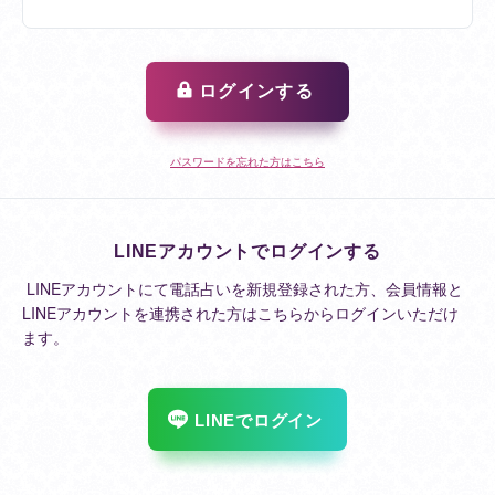
ログインする
パスワードを忘れた方はこちら
LINEアカウントでログインする
LINEアカウントにて電話占いを新規登録された方、会員情報と
LINEアカウントを連携された方はこちらからログインいただけ
ます。
LINEでログイン