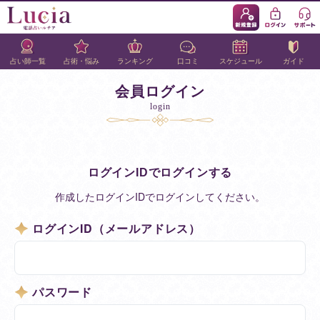
占い師一覧
占術・悩み
ランキング
口コミ
スケジュール
ガイド
会員ログイン
login
ログインIDでログインする
作成したログインIDでログインしてください。
ログインID（メールアドレス）
パスワード