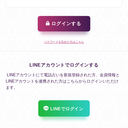
ログインする
パスワードを忘れた方はこちら
LINEアカウントでログインする
LINEアカウントにて電話占いを新規登録された方、会員情報と
LINEアカウントを連携された方はこちらからログインいただけ
ます。
LINEでログイン