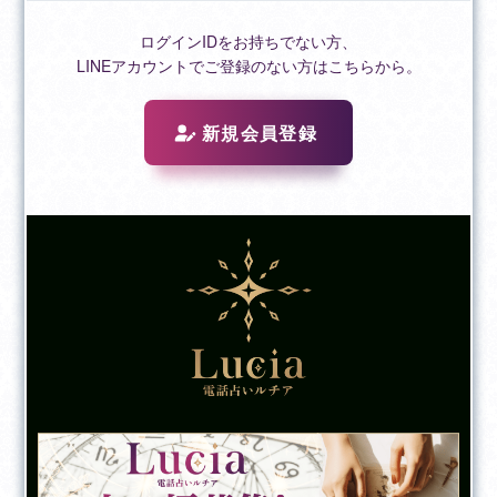
ログインIDをお持ちでない方、
LINEアカウントでご登録のない方はこちらから。
新規会員登録