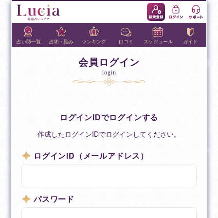
占い師一覧
占術・悩み
ランキング
口コミ
スケジュール
ガイド
会員ログイン
login
ログインIDでログインする
作成したログインIDでログインしてください。
ログインID（メールアドレス）
パスワード