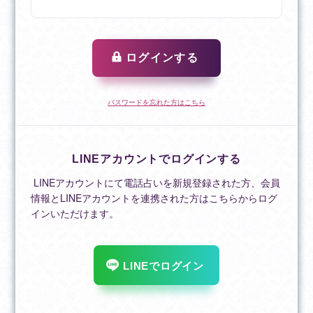
ログインする
パスワードを忘れた方はこちら
LINEアカウントでログインする
LINEアカウントにて電話占いを新規登録された方、会員
情報とLINEアカウントを連携された方はこちらからログ
インいただけます。
LINEでログイン