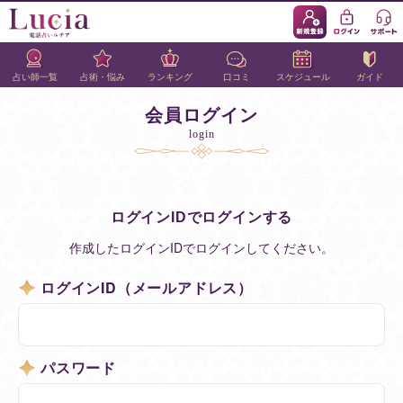
占い師一覧
占術・悩み
ランキング
口コミ
スケジュール
ガイド
会員ログイン
login
ログインIDでログインする
作成したログインIDでログインしてください。
ログインID（メールアドレス）
パスワード