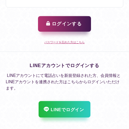
ログインする
パスワードを忘れた方はこちら
LINEアカウントでログインする
LINEアカウントにて電話占いを新規登録された方、会員情報と
LINEアカウントを連携された方はこちらからログインいただけ
ます。
LINEでログイン