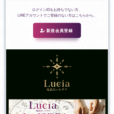
ログインIDをお持ちでない方、
LINEアカウントでご登録のない方はこちらから。
新規会員登録