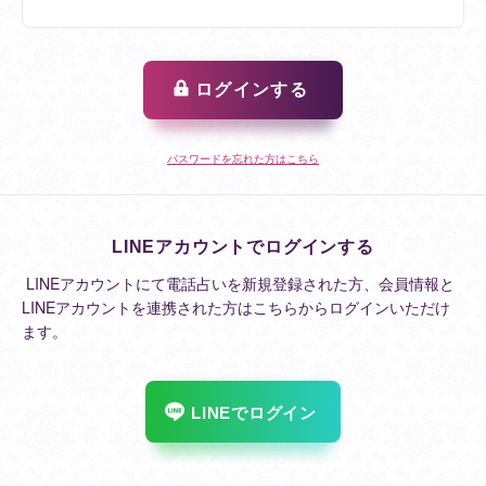
ログインする
パスワードを忘れた方はこちら
LINEアカウントでログインする
LINEアカウントにて電話占いを新規登録された方、会員情報と
LINEアカウントを連携された方はこちらからログインいただけ
ます。
LINEでログイン