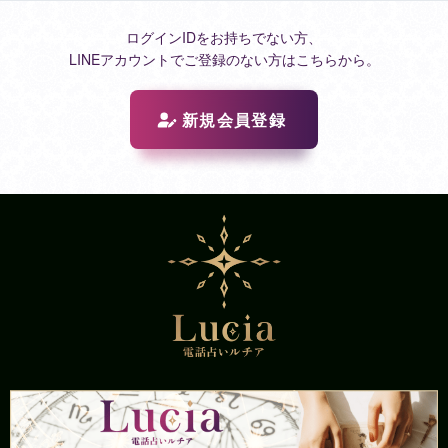
ログインIDをお持ちでない方、
LINEアカウントでご登録のない方はこちらから。
新規会員登録