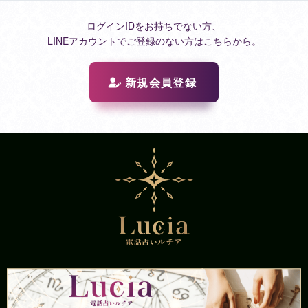
ログインIDをお持ちでない方、
LINEアカウントでご登録のない方はこちらから。
新規会員登録