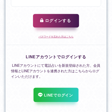
ログインする
パスワードを忘れた方はこちら
LINEアカウントでログインする
LINEアカウントにて電話占いを新規登録された方、会員
情報とLINEアカウントを連携された方はこちらからログ
インいただけます。
LINEでログイン