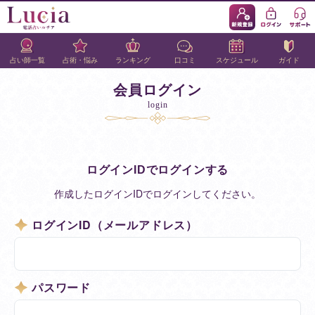
占い師一覧
占術・悩み
ランキング
口コミ
スケジュール
ガイド
会員ログイン
login
ログインIDでログインする
作成したログインIDでログインしてください。
ログインID（メールアドレス）
パスワード