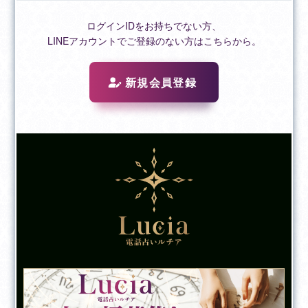
ログインIDをお持ちでない方、
LINEアカウントでご登録のない方はこちらから。
新規会員登録