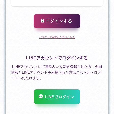
ログインする
パスワードを忘れた方はこちら
LINEアカウントでログインする
LINEアカウントにて電話占いを新規登録された方、会員
情報とLINEアカウントを連携された方はこちらからログ
インいただけます。
LINEでログイン