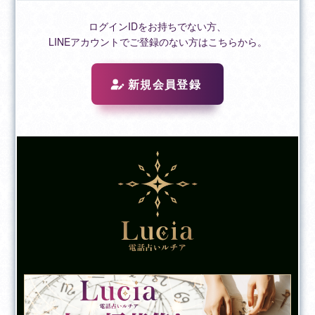
ログインIDをお持ちでない方、
LINEアカウントでご登録のない方はこちらから。
新規会員登録