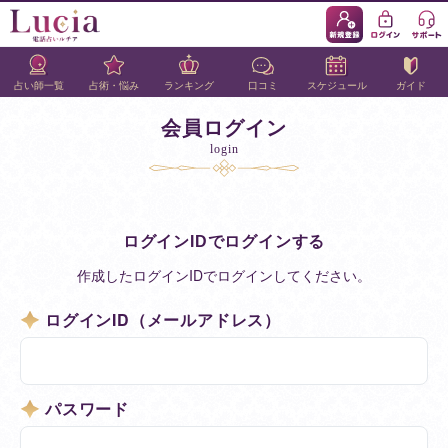
占い師一覧
占術・悩み
ランキング
口コミ
スケジュール
ガイド
会員ログイン
login
ログインIDでログインする
作成したログインIDでログインしてください。
ログインID（メールアドレス）
パスワード