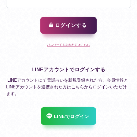
ログインする
パスワードを忘れた方はこちら
LINEアカウントでログインする
LINEアカウントにて電話占いを新規登録された方、会員情報と
LINEアカウントを連携された方はこちらからログインいただけ
ます。
LINEでログイン