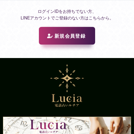
ログインIDをお持ちでない方、
LINEアカウントでご登録のない方はこちらから。
新規会員登録