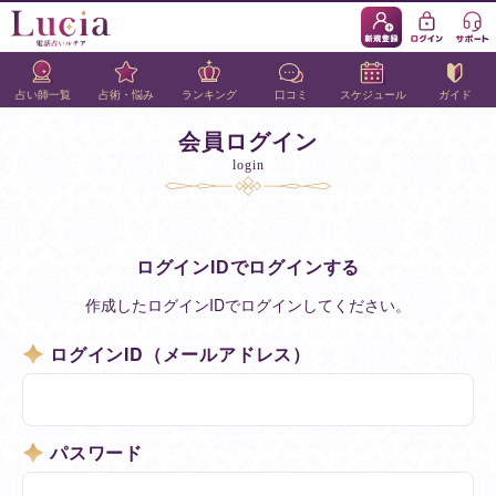
占い師一覧
占術・悩み
ランキング
口コミ
スケジュール
ガイド
会員ログイン
login
ログインIDでログインする
作成したログインIDでログインしてください。
ログインID（メールアドレス）
パスワード