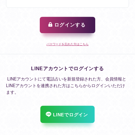
ログインする
パスワードを忘れた方はこちら
LINEアカウントでログインする
LINEアカウントにて電話占いを新規登録された方、会員情報と
LINEアカウントを連携された方はこちらからログインいただけ
ます。
LINEでログイン