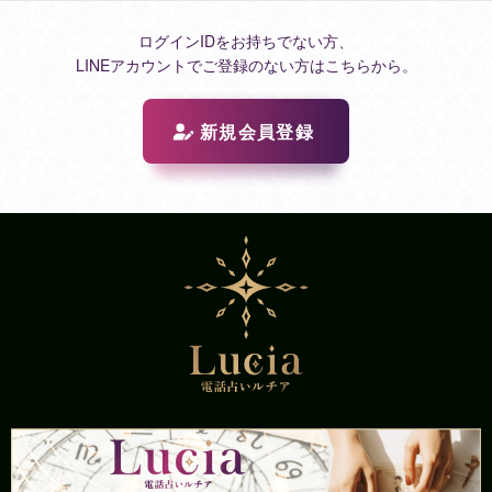
ログインIDをお持ちでない方、
LINEアカウントでご登録のない方はこちらから。
新規会員登録