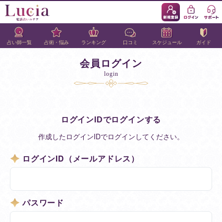
占い師一覧
占術・悩み
ランキング
口コミ
スケジュール
ガイド
会員ログイン
login
ログインIDでログインする
作成したログインIDでログインしてください。
ログインID（メールアドレス）
パスワード