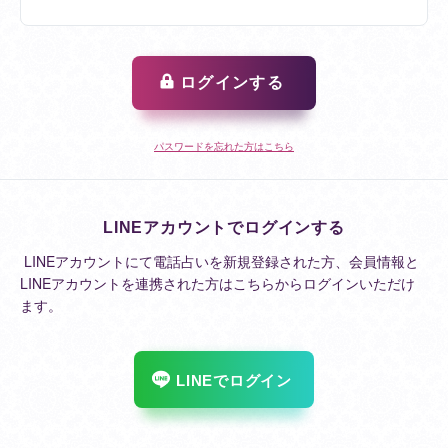
ログインする
パスワードを忘れた方はこちら
LINEアカウントでログインする
LINEアカウントにて電話占いを新規登録された方、会員情報と
LINEアカウントを連携された方はこちらからログインいただけ
ます。
LINEでログイン