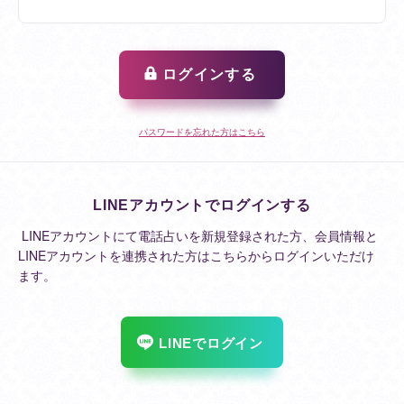
ログインする
パスワードを忘れた方はこちら
LINEアカウントでログインする
LINEアカウントにて電話占いを新規登録された方、会員情報と
LINEアカウントを連携された方はこちらからログインいただけ
ます。
LINEでログイン