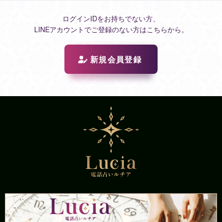
ログインIDをお持ちでない方、
LINEアカウントでご登録のない方はこちらから。
新規会員登録