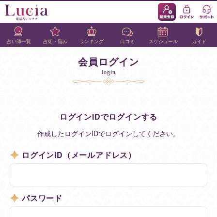
占い師一覧
占術・悩み
ランキング
口コミ
スケジュール
ガイド
会員ログイン
login
ログインIDでログインする
作成したログインIDでログインしてください。
ログインID（メールアドレス）
パスワード