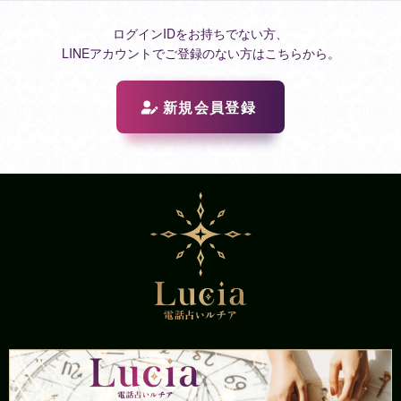
ログインIDをお持ちでない方、
LINEアカウントでご登録のない方はこちらから。
新規会員登録