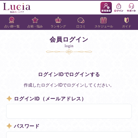
占い師一覧
占術・悩み
ランキング
口コミ
スケジュール
ガイド
会員ログイン
login
ログインIDでログインする
作成したログインIDでログインしてください。
ログインID（メールアドレス）
パスワード