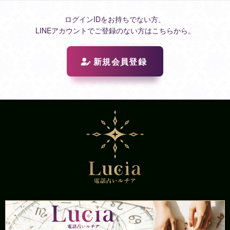
ログインIDをお持ちでない方、
LINEアカウントでご登録のない方はこちらから。
新規会員登録