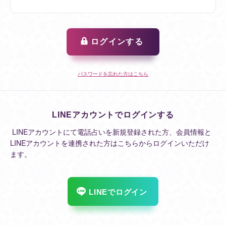
ログインする
パスワードを忘れた方はこちら
LINEアカウントでログインする
LINEアカウントにて電話占いを新規登録された方、会員情報と
LINEアカウントを連携された方はこちらからログインいただけ
ます。
LINEでログイン