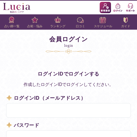
占い師一覧
占術・悩み
ランキング
口コミ
スケジュール
ガイド
会員ログイン
login
ログインIDでログインする
作成したログインIDでログインしてください。
ログインID（メールアドレス）
パスワード