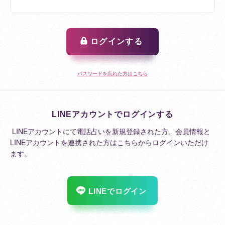
ログインする
パスワードを忘れた方はこちら
LINEアカウントでログインする
LINEアカウントにて電話占いを新規登録された方、会員情報と
LINEアカウントを連携された方はこちらからログインいただけ
ます。
LINEでログイン