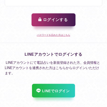
ログインする
パスワードを忘れた方はこちら
LINEアカウントでログインする
LINEアカウントにて電話占いを新規登録された方、会員情報と
LINEアカウントを連携された方はこちらからログインいただけ
ます。
LINEでログイン