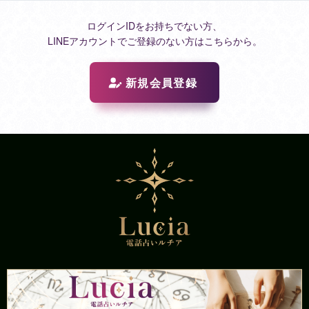
ログインIDをお持ちでない方、
LINEアカウントでご登録のない方はこちらから。
新規会員登録