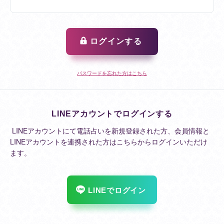
ログインする
パスワードを忘れた方はこちら
LINEアカウントでログインする
LINEアカウントにて電話占いを新規登録された方、会員情報と
LINEアカウントを連携された方はこちらからログインいただけ
ます。
LINEでログイン