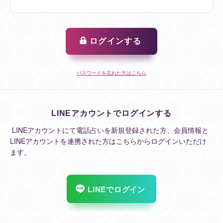
ログインする
パスワードを忘れた方はこちら
LINEアカウントでログインする
LINEアカウントにて電話占いを新規登録された方、会員情報と
LINEアカウントを連携された方はこちらからログインいただけ
ます。
LINEでログイン