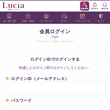
占い師一覧
占術・悩み
ランキング
口コミ
スケジュール
ガイド
会員ログイン
login
ログインIDでログインする
作成したログインIDでログインしてください。
ログインID（メールアドレス）
パスワード