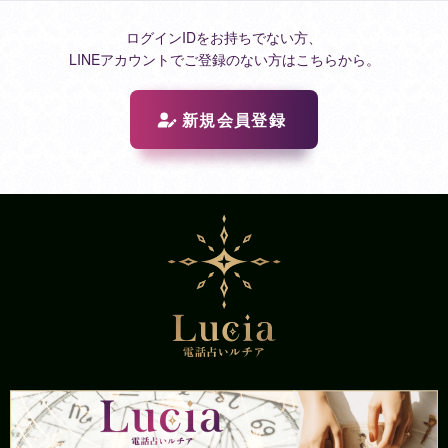
ログインIDをお持ちでない方、
LINEアカウントでご登録のない方はこちらから。
新規会員登録