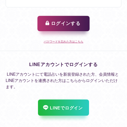
ログインする
パスワードを忘れた方はこちら
LINEアカウントでログインする
LINEアカウントにて電話占いを新規登録された方、会員情報と
LINEアカウントを連携された方はこちらからログインいただけ
ます。
LINEでログイン