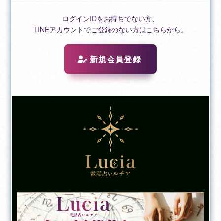
ログインIDをお持ちでない方、
LINEアカウントでご登録のない方はこちらから。
新規会員登録