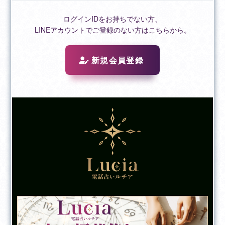
ログインIDをお持ちでない方、
LINEアカウントでご登録のない方はこちらから。
新規会員登録