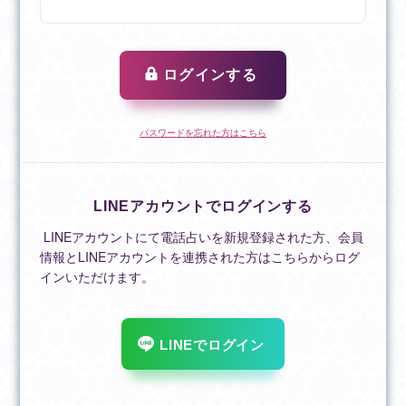
ログインする
パスワードを忘れた方はこちら
LINEアカウントでログインする
LINEアカウントにて電話占いを新規登録された方、会員
情報とLINEアカウントを連携された方はこちらからログ
インいただけます。
LINEでログイン