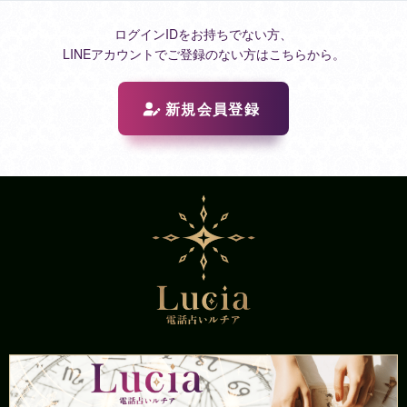
ログインIDをお持ちでない方、
LINEアカウントでご登録のない方はこちらから。
新規会員登録