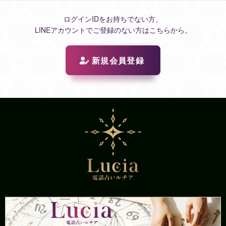
ログインIDをお持ちでない方、
LINEアカウントでご登録のない方はこちらから。
新規会員登録