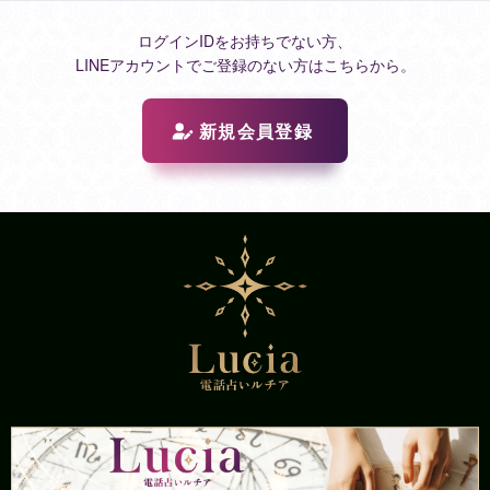
ログインIDをお持ちでない方、
LINEアカウントでご登録のない方はこちらから。
新規会員登録