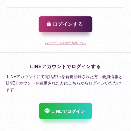
ログインする
パスワードを忘れた方はこちら
LINEアカウントでログインする
LINEアカウントにて電話占いを新規登録された方、会員情報と
LINEアカウントを連携された方はこちらからログインいただけ
ます。
LINEでログイン