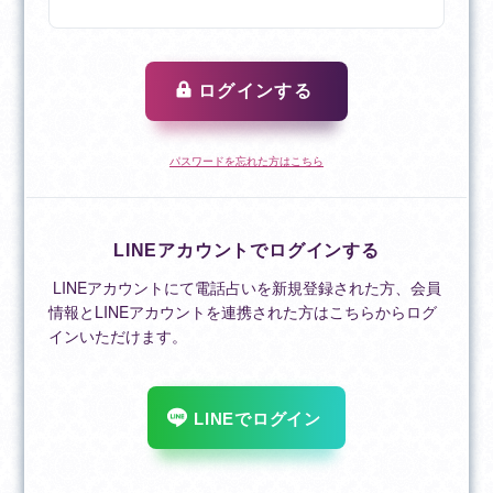
ログインする
パスワードを忘れた方はこちら
LINEアカウントでログインする
LINEアカウントにて電話占いを新規登録された方、会員
情報とLINEアカウントを連携された方はこちらからログ
インいただけます。
LINEでログイン