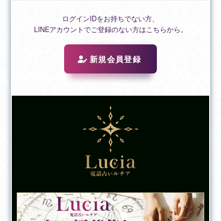
ログインIDをお持ちでない方、
LINEアカウントでご登録のない方はこちらから。
新規会員登録