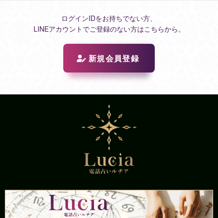
ログインIDをお持ちでない方、
LINEアカウントでご登録のない方はこちらから。
新規会員登録