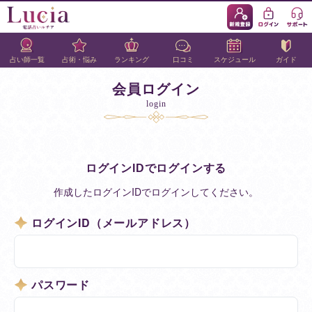
占い師一覧
占術・悩み
ランキング
口コミ
スケジュール
ガイド
会員ログイン
login
ログインIDでログインする
作成したログインIDでログインしてください。
ログインID（メールアドレス）
パスワード