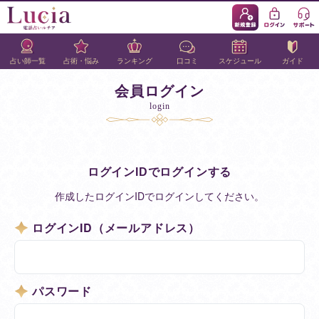
占い師一覧
占術・悩み
ランキング
口コミ
スケジュール
ガイド
会員ログイン
login
ログインIDでログインする
作成したログインIDでログインしてください。
ログインID（メールアドレス）
パスワード