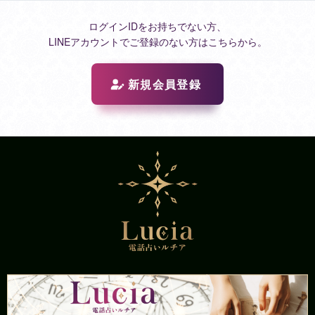
ログインIDをお持ちでない方、
LINEアカウントでご登録のない方はこちらから。
新規会員登録