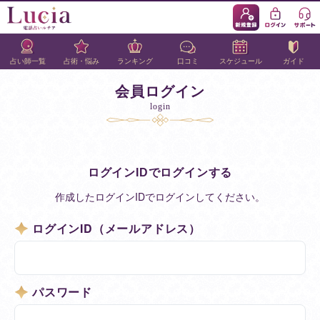
占い師一覧
占術・悩み
ランキング
口コミ
スケジュール
ガイド
会員ログイン
login
ログインIDでログインする
作成したログインIDでログインしてください。
ログインID（メールアドレス）
パスワード