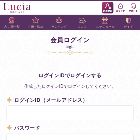
占い師一覧
占術・悩み
ランキング
口コミ
スケジュール
ガイド
会員ログイン
login
ログインIDでログインする
作成したログインIDでログインしてください。
ログインID（メールアドレス）
パスワード