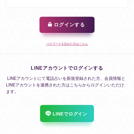
ログインする
パスワードを忘れた方はこちら
LINEアカウントでログインする
LINEアカウントにて電話占いを新規登録された方、会員情報と
LINEアカウントを連携された方はこちらからログインいただけ
ます。
LINEでログイン