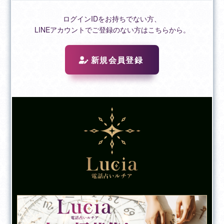
ログインIDをお持ちでない方、
LINEアカウントでご登録のない方はこちらから。
新規会員登録