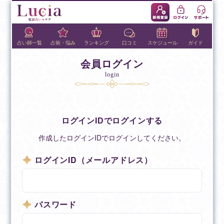
占い師一覧
占術・悩み
ランキング
口コミ
スケジュール
ガイド
会員ログイン
login
ログインIDでログインする
作成したログインIDでログインしてください。
ログインID（メールアドレス）
パスワード