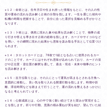
※１２：命術とは、生年月日や生まれ持った情報をもとに、その人の性
質や運命の流れを読み解く占術の分類を指します。一生を通じた傾向や
転機の時期を把握することで、自分に合った選択を見極める手がかりと
なります。
※１３：卜術とは、偶然に現れた象や結果を読み解くことで、物事の成
り行きや答えを導き出す占術の総称を指します。カードやサイコロなど
を用い、その瞬間に現れた結果から意味を汲み取る手法として位置づけ
られます。
※１４：タロットカードとは、78枚で1組となる占いに使用されるカー
ドのことです。カードにはそれぞれ意味が込められており、カードの並
びや正位置・逆位置の解釈を通して、過去・現在・未来や物事のヒント
を読み解きます。
※１５：吉方位取りとは、その人にとって運気が高まるとされる方角へ
意図的に移動し、良い気を取り入れる開運行動を指します。時期や距
離、滞在時間などを踏まえて行うことで、運の流れを整えるきっかけに
なると考えられています。
※１６：心願成就とは、心の中で強く願い続けてきた望みが実現するこ
とを指します。祈りや行動、意識の積み重ねが実を結び、望んでいた結