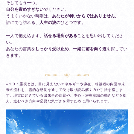
そしてもう一つ。
自分を責めすぎないで
ください。
うまくいかない時期は、
あなたが弱いからではありません。
誰にでも訪れる、
人生の波
のひとつです。
一人で抱え込まず、
話せる場所がある
ことを思い出してくださ
い。
あなたの言葉を
しっかり受け止め
、
一緒に前を向く道
を探してい
きます。
※１９：霊視とは、目に見えないエネルギーや存在、相談者の内面や未
来の流れを、霊的な感覚を通して受け取り読み解く力や手法を指しま
す。現実に起きている出来事の背景や、本心・潜在意識の動きなどを捉
え、進むべき方向や必要な気づきを示すために用いられます。