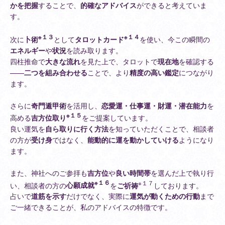
かを把握
することで、
的確なアドバイス
ができると考えていま
す。
※１３
※１４
次に
卜術
として
タロットカード
を使い、今この瞬間の
エネルギー
や
状況
を読み取ります。
四柱推命で
大きな流れ
を見た上で、タロットで
現在地
を確認する
——
二つを組み合わせる
ことで、より
精度の高い鑑定
につながり
ます。
さらに
奇門遁甲術
を活用し、
恋愛運・仕事運・財運・潜在能力
を
※１５
高める
吉方位取り
をご提案しています。
良い運気を
自ら取りに行く方法
を知っていただくことで、相談者
の方が
受け身
ではなく、
能動的に運を動かしていける
ようになり
ます。
また、神社へのご参拝も
吉方位
や
良い時間帯
を選んだ上で執り行
※１６
※１７
い、相談者の方の
心願成就
を
ご祈祷
しております。
占いで
道筋を示す
だけでなく、実際に
運気が動くための行動
まで
ご一緒できることが、私のアドバイスの特徴です。