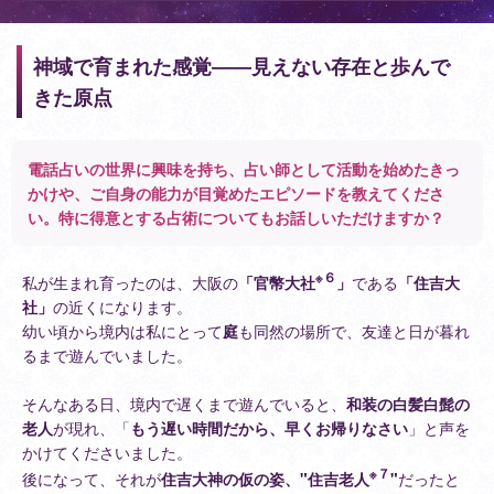
神域で育まれた感覚――見えない存在と歩んで
きた原点
電話占いの世界に興味を持ち、占い師として活動を始めたきっ
かけや、ご自身の能力が目覚めたエピソードを教えてくださ
い。特に得意とする占術についてもお話しいただけますか？
※６
私が生まれ育ったのは、大阪の
「官幣大社
」
である
「住吉大
社」
の近くになります。
幼い頃から境内は私にとって
庭
も同然の場所で、友達と日が暮れ
るまで遊んでいました。
そんなある日、境内で遅くまで遊んでいると、
和装の白髪白髭の
老人
が現れ、「
もう遅い時間だから、早くお帰りなさい
」と声を
かけてくださいました。
※７
後になって、それが
住吉大神の仮の姿、"住吉老人
"
だったと