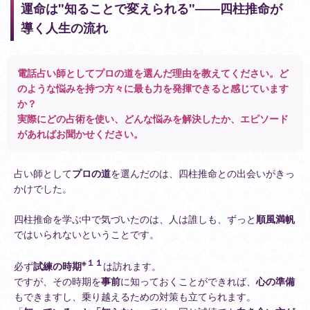
運命は"知ることで変えられる"――四柱推命が
導く人生の流れ
電話占い師としてプロの道を選んだ理由を教えてください。ど
のような悩みを持つ方々に最も力を発揮できると感じています
か？
実際にどの占術を使い、どんな悩みを解決したか、エピソード
があればお聞かせください。
占い師として
プロの道
を選んだのは、四柱推命との出会いがきっ
かけでした。
四柱推命を学ぶ中で気づいたのは、人は誰しも、ずっと
順風満帆
ではいられないということです。
※１１
必ず
試練の時期
は訪れます。
ですが、その時期を
事前
に知っておくことができれば、
心の準備
もできますし、乗り越えるための対策も立てられます。