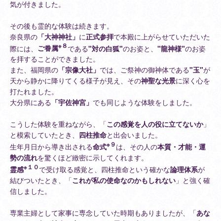
気が付きました。
その後も霊的な体験は続きます。
奈良県の
「大神神社」
に
正式参拝
で本殿に上がらせていただいた
※８
際には、
ご眷属
である
"対の白狐"
のお姿と、
"龍神様"
のお姿
を拝することができました。
また、福岡県の
「宗像大社」
では、ご祭神の御神体である
"玉"
が
天から静かに降りてくる様子が見え、その
神聖な光景
に深く心を
打たれました。
大分県にある
「宇佐神宮」
でも同じような体験をしました。
こうした体験を重ねながら、「
この感覚を人の役に立てないか
」
と模索していたとき、
四柱推命
と出会いました。
※９
生年月日から導き出される
命式
は、その人の
本質・才能・運
勢の流れ
を驚くほど緻密に示してくれます。
※１０
霊感
で受け取る感覚と、四柱推命という確かな
論理体系
が
結びついたとき、「
これが私の使命なのかもしれない
」と強く確
信しました。
専業主婦として家事に専念していた時期もありましたが、「
あな