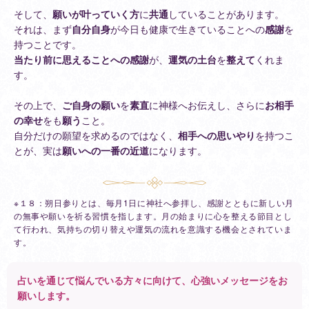
そして、
願いが叶っていく方
に
共通
していることがあります。
それは、まず
自分自身
が今日も健康で生きていることへの
感謝
を
持つことです。
当たり前に思えることへの感謝
が、
運気の土台
を
整えて
くれま
す。
その上で、
ご自身の願い
を
素直
に神様へお伝えし、さらに
お相手
の幸せ
をも
願う
こと。
自分だけの願望を求めるのではなく、
相手への思いやり
を持つこ
とが、実は
願いへの一番の近道
になります。
※１８：朔日参りとは、毎月1日に神社へ参拝し、感謝とともに新しい月
の無事や願いを祈る習慣を指します。月の始まりに心を整える節目とし
て行われ、気持ちの切り替えや運気の流れを意識する機会とされていま
す。
占いを通じて悩んでいる方々に向けて、心強いメッセージをお
願いします。