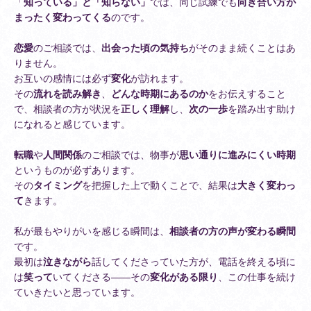
「
知っている」と「知らない」
では、同じ試練でも
向き合い方が
まったく変わってくる
のです。
恋愛
のご相談では、
出会った頃の気持ち
がそのまま続くことはあ
りません。
お互いの感情には必ず
変化
が訪れます。
その
流れを読み解き
、
どんな時期にあるのか
をお伝えすること
で、相談者の方が状況を
正しく理解
し、
次の一歩
を踏み出す助け
になれると感じています。
転職
や
人間関係
のご相談では、物事が
思い通りに進みにくい時期
というものが必ずあります。
その
タイミング
を把握した上で動くことで、結果は
大きく変わっ
て
きます。
私が最もやりがいを感じる瞬間は、
相談者の方の声が変わる瞬間
です。
最初は
泣きながら
話してくださっていた方が、電話を終える頃に
は
笑って
いてくださる——その
変化がある限り
、この仕事を続け
ていきたいと思っています。