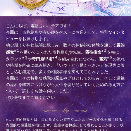
こんにちは、電話占いルチアです！
今回は、市杵島あや占い師をゲストにお迎えして、特別なインタ
ビューをお届けします。
幼少期より神社仏閣に親しみ、数々の神秘的な体験を通して
霊的
※１
※２
感覚
を磨いてこられた市杵島あや先生。
四柱推命
を軸に、
※３
※４
※５
タロット
や
奇門遁甲術
を組み合わせながら、
運気
の流れ
や時期を的確に読み解き、「いつ・どう動くべきか」を現実に落
とし込む鑑定で、多くの相談者様を支えてこられました。
今回は、その特別な感覚の原点やプロとしての歩み、そして運気
の流れを味方につけながら人生を切り開いていくための考え方に
ついて、詳しくお話を伺いました。
ぜひ最後までご覧ください！
※１：霊的感覚とは、目に見えない存在やエネルギーの変化を感じ取る
内面的な感受性を指します。直感や違和感として現れることが多く、状
況の本質や相手の状態に気づくきっかけとなることがあります。