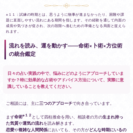
※１１：試練の時期とは、思うように物事が進まなかったり、困難や課
題に直面しやすい流れにある期間を指します。その経験を通して内面の
成長や気づきが促され、次の段階へ進むための準備となる局面と捉えら
れます。
流れを読み、運を動かす――命術×卜術×方位術
の統合鑑定
日々の占い実践の中で、悩みにどのようにアプローチしていま
すか？特に効果的な占術やアドバイス方法について、実際に意
識していることを教えてください。
ご相談には、主に
三つのアプローチ
で向き合っています。
※１２
まず
命術
として四柱推命を用い、相談者の方の
生まれ持っ
た気質
や
運気の流れ
を読み解きます。
恋愛
や
複雑な人間関係
においても、その方が
どんな時期にいるの