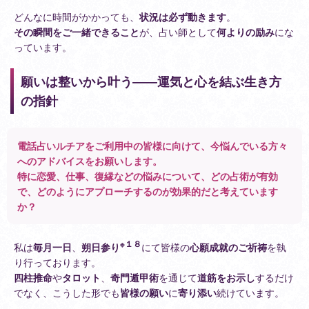
どんなに時間がかかっても、
状況は必ず動きます
。
その瞬間をご一緒できること
が、占い師として
何よりの励み
にな
っています。
願いは整いから叶う――運気と心を結ぶ生き方
の指針
電話占いルチアをご利用中の皆様に向けて、今悩んでいる方々
へのアドバイスをお願いします。
特に恋愛、仕事、復縁などの悩みについて、どの占術が有効
で、どのようにアプローチするのが効果的だと考えています
か？
※１８
私は
毎月一日
、
朔日参り
にて皆様の
心願成就のご祈祷
を執
り行っております。
四柱推命
や
タロット
、
奇門遁甲術
を通じて
道筋をお示し
するだけ
でなく、こうした形でも
皆様の願い
に
寄り添い
続けています。