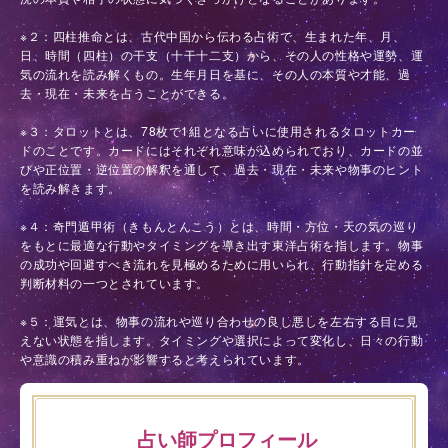
※２：四柱推命とは、古代中国から伝わる占術で、生まれた年、月、
日、時間（四柱）の干支（十干十二支）から、その人の性格や運勢、運
気の流れを読み解くもの。生年月日を基に、その人の本質や才能、過
去・現在・未来を占うことができる。
※３：タロットとは、78枚で1組となる占いに使用されるタロットカー
ドのことです。カードにはそれぞれ意味が込められており、カードの並
びや正位置・逆位置の解釈を通して、過去・現在・未来や物事のヒント
を読み解きます。
※４：奇門遁甲術（きもんとんこう）とは、時間・方位・天の気の巡り
をもとに最適な行動やタイミングを導き出す東洋占術を指します。物事
の成功や回避すべき流れを見極めるために用いられ、行動指針を定める
判断材料の一つとされています。
※５：運気とは、物事の流れや巡り合わせの良し悪しを左右する目に見
えない状態を指します。タイミングや選択によって変化し、日々の行動
や意識の積み重ねが影響すると考えられています。
占い師プロフィール