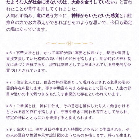
たような人が社会に出ないのは、天命を全うしていない
」と言わ
れたことが背中を押してくれました。
人知れず悩み、
道に迷う
方々に、
神様からいただいた感覚
と四柱
推命の力でお力添えができればとそのような思いで、今日も鑑定
の場に立っています。
※６：官幣大社とは、かつて国家が特に重要と位置づけ、祭祀や運営を
直接支援していた格式の高い神社の区分を指します。明治時代の神社制
度に基づく呼称であり、現在は制度としては廃止されている歴史的な位
置づけとされています。
※７：住吉老人とは、住吉の神の化身として現れるとされる老翁の姿の
霊的存在を指します。導きや助言を与える存在として語られ、人生の節
目や迷いの中で気づきをもたらす象徴的な存在といわれています。
※８：ご眷属とは、神仏に仕え、その意志を補佐したり人に働きかける
とされる霊的存在を指します。守護や導きに関わる存在として語られ、
特定の神仏とともに力を発揮すると捉えられます。
※９：命式とは、生年月日や生まれた時間などをもとに作成される、そ
の人の運命や性質を示す設計図のようなものを指します。持って生まれ