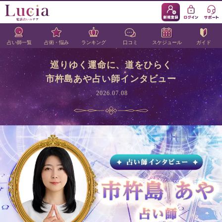
占い師一覧
占術・悩み
ランキング
口コミ
スケジュール
ガイド
巡りゆく運命に、道をひらく
市杵島あや占い師インタビュー
2026.07.08