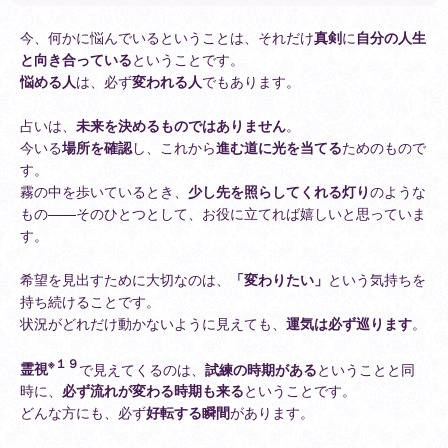
今、何かに悩んでいるということは、それだけ
真剣
に
自分の人生
と向き合っている
ということです。
悩める人
は、必ず
変われる人
でもあります。
占いは、
未来を決めるものではありません
。
今いる
場所を確認
し、これから
進む道に光を当てる
ためのもので
す。
霧の中を歩いているとき、
少し先を照らしてくれる灯り
のような
もの——そのひとつとして、お役に立てれば嬉しいと思っていま
す。
希望を見出すために大切なのは、
「変わりたい」
という気持ちを
持ち続けることです。
状況がどれだけ動かないように見えても、
運気は必ず巡ります
。
※１９
霊視
で見えてくるのは、
試練の時期がある
ということと同
時に、
必ず流れが変わる時期も来る
ということです。
どんな方にも、必ず
好転する瞬間
があります。