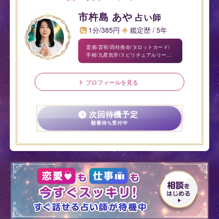
市杵島 あや
占い師
1分/385円
鑑定歴 / 5年
霊感/霊視/四柱推命/タロットカード/
手相/九星気学/スピリチュアルリーデ
ィング
プロフィールを見る
次回待機予定
順番待ち受付中