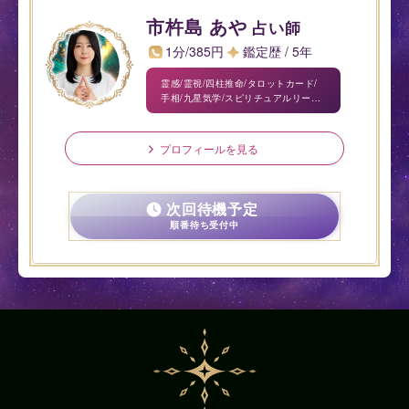
市杵島 あや
占い師
1分/385円
鑑定歴 / 5年
霊感/霊視/四柱推命/タロットカード/
手相/九星気学/スピリチュアルリーデ
ィング
プロフィールを見る
次回待機予定
順番待ち受付中