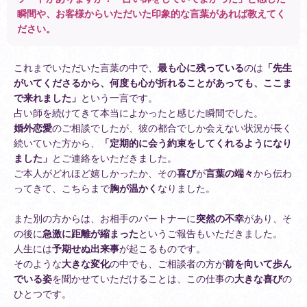
瞬間や、お客様からいただいた印象的な言葉があれば教えてく
ださい。
これまでいただいた言葉の中で、
最も心に残っている
のは
「先生
がいてくださるから、何度も心が折れることがあっても、ここま
で来れました」
という一言です。
占い師を続けてきて本当によかったと感じた瞬間でした。
婚外恋愛
のご相談でしたが、彼の都合でしか会えない状況が長く
続いていた方から、
「定期的に会う約束をしてくれるようになり
ました」
とご連絡をいただきました。
ご本人がどれほど嬉しかったか、その
喜び
が
言葉の端々
から伝わ
ってきて、こちらまで
胸が温かく
なりました。
また別の方からは、お相手のパートナーに
突然の不幸
があり、そ
の後に
急激に距離が縮まった
というご報告もいただきました。
人生には
予期せぬ出来事
が起こるものです。
そのような
大きな変化
の中でも、ご相談者の方が
前を向いて歩ん
でいる姿
を聞かせていただけることは、この仕事の
大きな喜び
の
ひとつです。