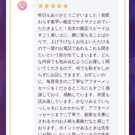
昨日もありがとうございました！相変
わらず素早い鑑定でサクサクとみてい
ただきました！先生の鑑定スピードは
すごく速い上に、腑に落ちることばか
りで、上げ下げなくお伝えいただける
ので一度のお電話であれもこれも聞き
たいという欲が出てしまいます。どん
な内容でも包み込むようにお優しく聞
いてくださるので、何でも恥ずかしが
らずにお話しできます。お忙しいの
に、毎度長文のご丁寧なアフターメッ
セージをくださるところにもすごく感
謝しており、感動しています。何度も
読み返しています。かなりみえていら
っしゃるにもかかわらず、アフターメ
ッセージまでご丁寧で、顧客を大事に
されるそのお人柄も素敵だなと感じて
おります。ポイントがあるときは先生
にお願いしたいと思っているので先生