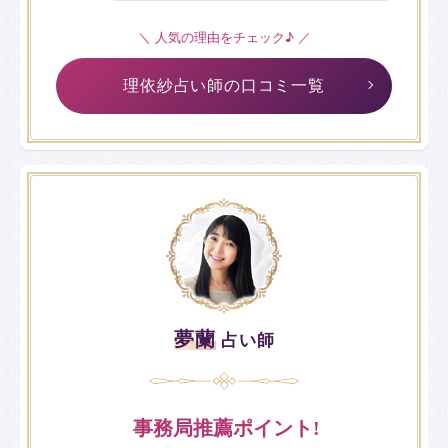
＼ 人気の理由をチェック♪ ／
理依紗占い師の口コミ一覧
夢蘭
占い師
事務局推薦ポイント!