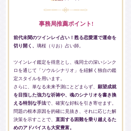
事務局推薦ポイント!
前代未聞のツインレイ占い！甦る恋愛運で運命を
切り開く、
璃桜（りお）占い師。
ツインレイ鑑定を得意とし、魂同士の深いシンク
ロを通じて「ソウルシナリオ」を紐解く独自の鑑
定スタイルを用います。
さらに、単なる未来予測にとどまらず、
願望成就
を目指した強力な祈祷や、魂のシナリオを書き換
える特別な手法
で、確実な好転を引き寄せます。
問題の根本原因を的確に見抜き、それに応じた解
決策を示すことで、
直面する困難を乗り越えるた
めのアドバイスも大変豊富。