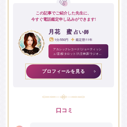
この記事でご紹介した先生に、
今すぐ電話鑑定申し込みができます!
月花 蜜
占い師
1分/550円
鑑定歴/11年
アカシックレコード/ジョーティッシ
ュ/霊感/タロット/六壬神課/ラジオニ
クス(波動調整)/西洋占星術/諸葛亮易/
宿曜/自動筆記/ツインレイ
プロフィールを見る
口コミ