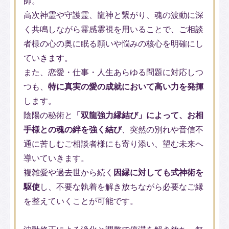
師。
高次神霊や守護霊、龍神と繋がり、魂の波動に深
く共鳴しながら霊感霊視を用いることで、ご相談
者様の心の奥に眠る願いや悩みの核心を明確にし
ていきます。
また、恋愛・仕事・人生あらゆる問題に対応しつ
つも、
特に真実の愛の成就において高い力を発揮
します。
陰陽の秘術と
「双龍強力縁結び」によって、お相
手様との魂の絆を強く結び
、突然の別れや音信不
通に苦しむご相談者様にも寄り添い、望む未来へ
導いていきます。
複雑愛や過去世から続く
因縁に対しても式神術を
駆使
し、不要な執着を解き放ちながら必要なご縁
を整えていくことが可能です。