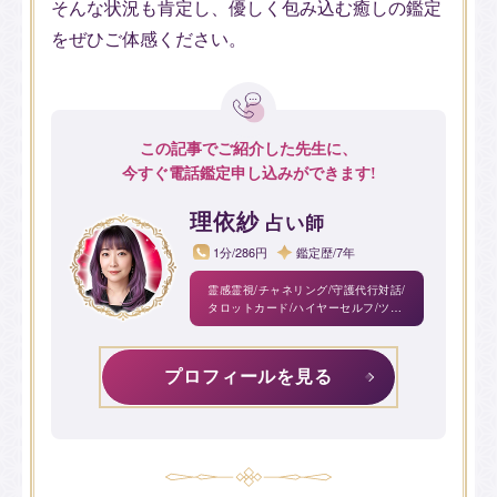
そんな状況も肯定し、優しく包み込む癒しの鑑定
をぜひご体感ください。
この記事でご紹介した先生に、
今すぐ電話鑑定申し込みができます!
理依紗
占い師
1分/286円
鑑定歴/7年
霊感霊視/チャネリング/守護代行対話/
タロットカード/ハイヤーセルフ/ツイ
ンレイ/ブロック解除/ペット霊視/恋愛
成就/遠隔ヒーリング/数秘術
プロフィールを見る