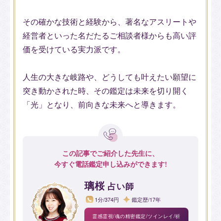
その確かな技術と経験から、著名なアスリートや
経営者といった名だたるご相談者様からも高い評
価を受けている実力派です。
人生の大きな岐路や、どうしても叶えたい願望に
突き動かされた時、その鑑定は未来を切り開く
「光」となり、前向きな未来へと導きます。
この記事でご紹介した先生に、
今すぐ電話鑑定申し込みができます!
璃桜
占い師
1分/374円
鑑定歴/17年
霊感霊視/魂の精密鑑定/ツインレイ/祈