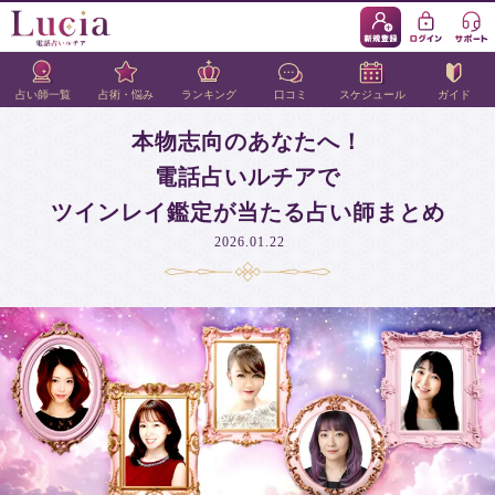
占い師一覧
占術・悩み
ランキング
口コミ
スケジュール
ガイド
本物志向のあなたへ！
電話占いルチアで
ツインレイ鑑定が当たる占い師まとめ
2026.01.22