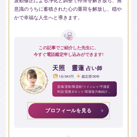
波動修正による浄化と調整で停滞を解き放ち、無
意識のうちに蓄積された心の重荷を解放し、穏や
かで幸福な人生へと導きます。
この記事でご紹介した先生に、
今すぐ電話鑑定申し込みができます!
天照 靈蓮
占い師
1分/341円
鑑定歴/30年
霊感/霊視/降霊術/ツインレイ/守護霊
対話/霊感タロット/双龍強力魂結び・
魂切り/陰陽の秘術浄化/思念伝達/波動
修正/チャネリング/風水
プロフィールを見る