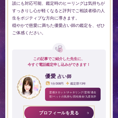
談にも対応可能、鑑定時のヒーリングは気持ちが
すっきりし心が軽くなると評判でご相談者様の人
生をポジティブな方向に導きます。
穏やかで慈愛に満ちた優愛占い師の鑑定を、ぜひ
ご体感ください。
この記事でご紹介した先生に、
今すぐ電話鑑定申し込みができます！
優愛
占い師
1分/308円
鑑定歴/13年
霊感タロット/チャネリング/霊視/過去
世/ペットの気持ち/四柱推命/九星気学
プロフィールを見る