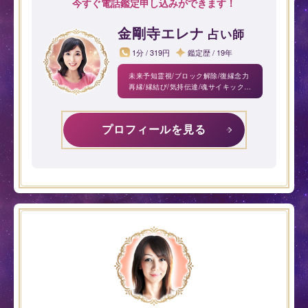
今すぐ電話鑑定申し込みができます！
金剛寺エレナ
占い師
1分 / 319円
鑑定歴 / 19年
未来予知霊視/ブロック解除/復縁念力
再縁/縁結び/気持伝達/魂サイキックチ
ャネリング/スピリチュアルリーディ
ング/生れ占星術/波動ヒーリング
プロフィールを見る