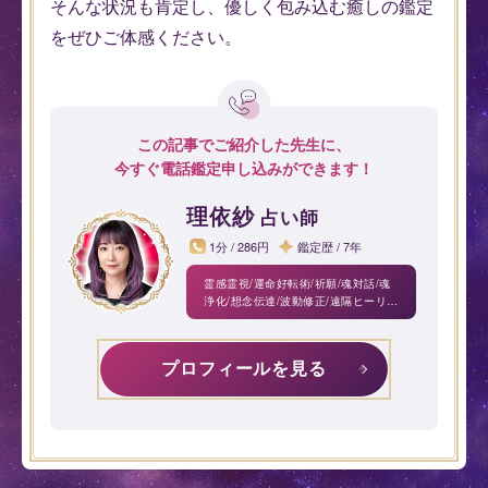
そんな状況も肯定し、優しく包み込む癒しの鑑定
をぜひご体感ください。
この記事でご紹介した先生に、
今すぐ電話鑑定申し込みができます！
理依紗
占い師
1分 / 286円
鑑定歴 / 7年
霊感霊視/運命好転術/祈願/魂対話/魂
浄化/想念伝達/波動修正/遠隔ヒーリン
グ/易学/タロット
プロフィールを見る