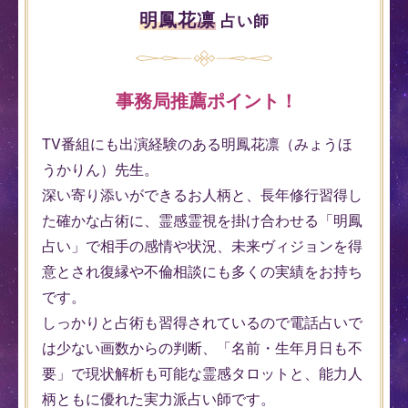
明鳳花凛
占い師
事務局推薦ポイント！
TV番組にも出演経験のある明鳳花凛（みょうほ
うかりん）先生。
深い寄り添いができるお人柄と、長年修行習得し
た確かな占術に、霊感霊視を掛け合わせる「明鳳
占い」で相手の感情や状況、未来ヴィジョンを得
意とされ復縁や不倫相談にも多くの実績をお持ち
です。
しっかりと占術も習得されているので電話占いで
は少ない画数からの判断、「名前・生年月日も不
要」で現状解析も可能な霊感タロットと、能力人
柄ともに優れた実力派占い師です。