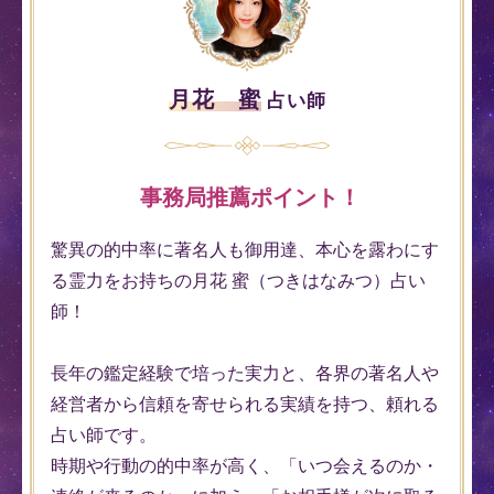
月花 蜜
占い師
事務局推薦ポイント！
驚異の的中率に著名人も御用達、本心を露わにす
る霊力をお持ちの月花 蜜（つきはなみつ）占い
師！
長年の鑑定経験で培った実力と、各界の著名人や
経営者から信頼を寄せられる実績を持つ、頼れる
占い師です。
時期や行動の的中率が高く、「いつ会えるのか・