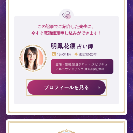
この記事でご紹介した先生に、
今すぐ電話鑑定申し込みができます！
明鳳花凛
占い師
1分/341円
鑑定歴/23年
霊感・霊視,霊感タロット,スピリチュ
アルカウンセリング,姓名判断,算命学,
気学・方位,宿曜占星術,西洋占星術
プロフィールを見る