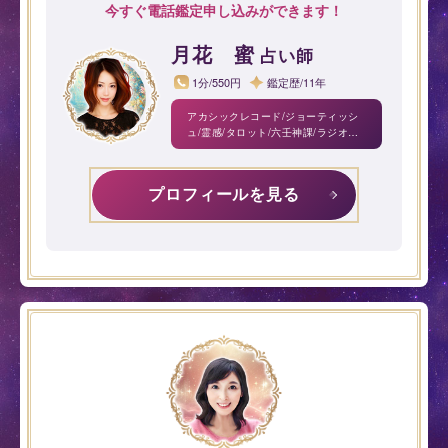
今すぐ電話鑑定申し込みができます！
月花 蜜
占い師
1分/550円
鑑定歴/11年
アカシックレコード/ジョーティッシ
ュ/霊感/タロット/六壬神課/ラジオニ
クス(波動調整)/西洋占星術/諸葛亮易/
宿曜/自動筆記/ツインレイ
プロフィールを見る