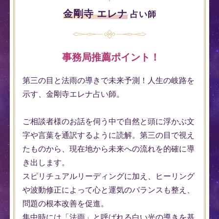
金剛寺 エレナ
占い師
事務局推薦ポイント！
第三の目と法雨の導きで未来予測！人生の岐路を
示す、金剛寺エレナ占い師。
ご相談者様のお話を伺う中で自然と頭に浮かぶ文
字や言葉を通訳するように読解。第三の目で視え
たものから、現在地から未来への流れを的確に導
き出します。
スピリチュアルリーディングに加え、ヒーリング
や波動修正によって心と運気のバランスも整え、
問題の根本改善を促進。
集中時には「法雨」と呼ばれる白い光の導きを基