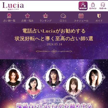
占い師一覧
占術・悩み
ランキング
口コミ
スケジュール
ガイド
電話占いLuciaがお勧めする
状況好転へと導く至高の占い師5選
2024.05.14